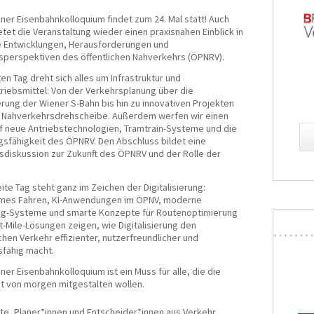
ner Eisenbahnkolloquium findet zum 24. Mal statt! Auch
etet die Veranstaltung wieder einen praxisnahen Einblick in
e Entwicklungen, Herausforderungen und
sperspektiven des öffentlichen Nahverkehrs (ÖPNRV).
en Tag dreht sich alles um Infrastruktur und
riebsmittel: Von der Verkehrsplanung über die
rung der Wiener S-Bahn bis hin zu innovativen Projekten
 Nahverkehrsdrehscheibe. Außerdem werfen wir einen
uf neue Antriebstechnologien, Tramtrain-Systeme und die
gsfähigkeit des ÖPNRV. Den Abschluss bildet eine
diskussion zur Zukunft des ÖPNRV und der Rolle der
ite Tag steht ganz im Zeichen der Digitalisierung:
mes Fahren, KI-Anwendungen im ÖPNV, moderne
ng-Systeme und smarte Konzepte für Routenoptimierung
t-Mile-Lösungen zeigen, wie Digitalisierung den
ichen Verkehr effizienter, nutzerfreundlicher und
sfähig macht.
ner Eisenbahnkolloquium ist ein Muss für alle, die die
ät von morgen mitgestalten wollen.
te, Planer*innen und Entscheider*innen aus Verkehr,