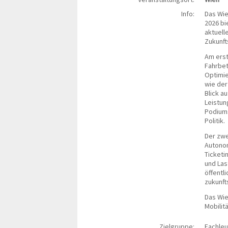
Info:
Das Wie
2026 bi
aktuell
Zukunft
Am erst
Fahrbet
Optimie
wie der
Blick a
Leistun
Podiums
Politik.
Der zwe
Autono
Ticketi
und Las
öffentl
zukunft
Das Wie
Mobilit
Zielgruppe:
Fachleu