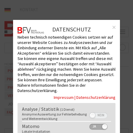
KONTAKT
DATENSCHUTZ
T
Neben technisch notwendigen Cookies setzen wir auf
o
unserer Website Cookies zu Analysezwecken und zur
g
Einbindung externer Dienste ein. Mit Klick auf „Alle
g
Akzeptieren“ erklären Sie sich damit einverstanden.
l
Sie können eine eigene Auswahl treffen und diese mit
e
“Auswahl akzeptieren” bestätigen oder mit “Auswahl
>
n
HOME
ablehnen” rückgängig machen. Wenn Sie keine Auswahl
a
PORTRAIT
treffen, werden nur die notwendigen Cookies gesetzt.
v
PROGRAMM
Sie können Ihre Einwilligung jederzeit anpassen.
i
Nähere Informationen finden Sie in der
g
PARTNER
Datenschutzerklärung.
a
VERLAGSTEAM
t
Impressum
|
Datenschutzerklärung
i
JOBS
o
Analyse / Statistik
(1 Dienst)
FAQ
n
Anonyme Auswertung zur Fehlerbehebung
und Weiterentwicklung
Matomo
Lokale Installation