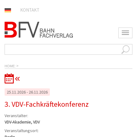
KONTAKT
T
o
g
g
l
e
>
n
HOME
a
v
i
g
25.11.2026 - 26.11.2026
a
t
3. VDV-Fachkräftekonferenz
i
o
Veranstalter:
n
VDV-Akademie, VDV
Veranstaltungsort: