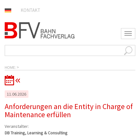
KONTAKT
T
o
g
g
l
e
>
n
HOME
a
v
i
g
11.06.2026
a
t
Anforderungen an die Entity in Charge of
i
Maintenance erfüllen
o
n
Veranstalter:
DB Training, Learning & Consulting