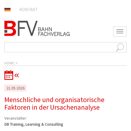
KONTAKT
T
o
g
g
l
e
>
n
HOME
a
v
i
g
21.05.2026
a
t
Menschliche und organisatorische
i
Faktoren in der Ursachenanalyse
o
n
Veranstalter:
DB Training, Learning & Consulting