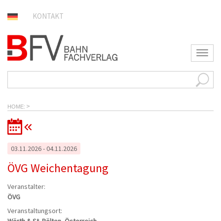
KONTAKT
T
o
g
g
l
e
>
n
HOME
a
v
i
g
03.11.2026 - 04.11.2026
a
t
ÖVG Weichentagung
i
o
Veranstalter:
n
ÖVG
Veranstaltungsort: