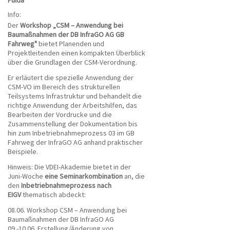
Fulda
Info:
Der
Workshop „CSM – Anwendung bei
Baumaßnahmen der DB InfraGO AG GB
Fahrweg"
bietet Planenden und
Projektleitenden einen kompakten Überblick
über die Grundlagen der CSM-Verordnung.
Er erläutert die spezielle Anwendung der
CSM-VO im Bereich des strukturellen
Teilsystems Infrastruktur und behandelt die
richtige Anwendung der Arbeitshilfen, das
Bearbeiten der Vordrucke und die
Zusammenstellung der Dokumentation bis
hin zum Inbetriebnahmeprozess 03 im GB
Fahrweg der InfraGO AG anhand praktischer
Beispiele.
Hinweis: Die VDEI-Akademie bietet in der
Juni-Woche
eine Seminarkombination
an, die
den
Inbetriebnahmeprozess nach
EIGV
thematisch abdeckt:
08.06. Workshop CSM – Anwendung bei
Baumaßnahmen der DB InfraGO AG
09.-10.06. Erstellung/Änderung von