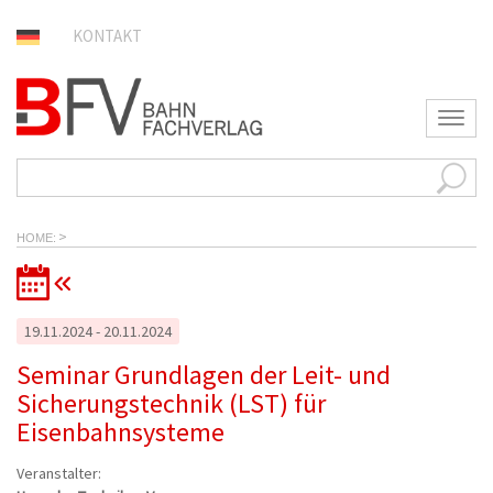
KONTAKT
T
o
g
g
l
e
>
n
HOME
a
v
i
g
19.11.2024 - 20.11.2024
a
t
Seminar Grundlagen der Leit- und
i
Sicherungstechnik (LST) für
o
n
Eisenbahnsysteme
Veranstalter: